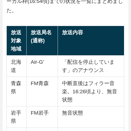
ーカル枠(16:54頃)までの状況を一覧にまとめまし
た。
放送
放送局名
放送内容
対象
(通称)
地域
北海
Air-G’
「配信を停止していま
道
す」のアナウンス
青森
FM青森
中断直後はフィラー音
県
楽。16:26頃より、無音
状態
岩手
FM岩手
無音状態
県