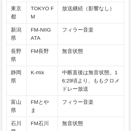
東京
TOKYO F
放送継続（影響なし）
都
M
新潟
FM-NIIG
フィラー音楽
県
ATA
長野
FM長野
無音状態
県
静岡
K-mix
中断直後は無音状態。1
県
6:29頃より、ももクロメ
ドレー放送
富山
FMとや
フィラー音楽
県
ま
石川
FM石川
無音状態