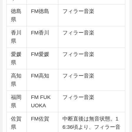
徳島
FM徳島
フィラー音楽
県
香川
FM香川
フィラー音楽
県
愛媛
FM愛媛
フィラー音楽
県
高知
FM高知
フィラー音楽
県
福岡
FM FUK
フィラー音楽
県
UOKA
佐賀
FM佐賀
中断直後は無音状態。1
県
6:36頃より、フィラー音